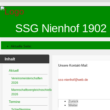
SSG Nienhof 1902 
Aktuelle Seite:
Startseite
Kontakt
Inhalt
Unsere Kontakt-Mail:
Aktuell
Vereinsmeisterschaften
sss-nienhof@web.de
2026
Mannschaftsvergleichsschießen
2026
Zurück
Termine
Weiter
Schießtermine