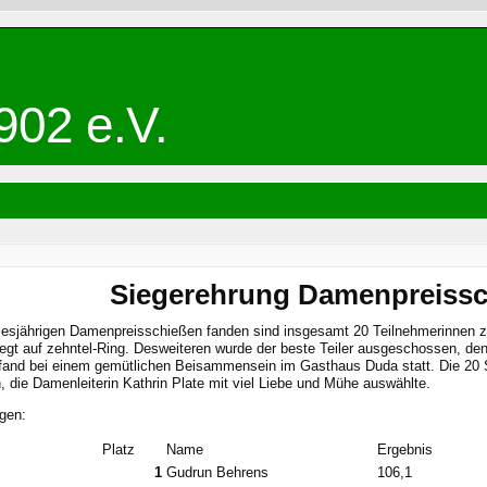
902 e.V.
Siegerehrung Damenpreissc
esjährigen Damenpreisschießen fanden sind insgesamt 20 Teilnehmerinnen 
legt auf zehntel-Ring. Desweiteren wurde der beste Teiler ausgeschossen, d
fand bei einem gemütlichen Beisammensein im Gasthaus Duda statt. Die 20 S
 die Damenleiterin Kathrin Plate mit viel Liebe und Mühe auswählte.
gen:
Platz
Name
Ergebnis
1
Gudrun Behrens
106,1