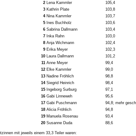
2
Lena Kammler
105,4
3
Kathrin Plate
103,8
4
Nina Kammler
103,7
5
Ines Buchholz
103,6
6
Sabrina Dallmann
103,4
7
Inka Rahn
103,0
8
Anja Wichmann
102,4
9
Erika Meyer
102,3
10
Laura Dallmann
101,2
11
Anne Meyer
99,4
12
Elke Kammler
99,0
13
Nadine Fröhlich
98,8
14
Siegrid Heinrich
98,4
15
Ingeborg Surburg
97,1
16
Gabi Linneweh
95,6
17
Gabi Puschmann
94,8; mehr gesc
18
Alicia Fröhlich
94,8
19
Manuela Rosenau
93,4
20
Susanne Duda
88,6
zinnen mit jeweils einem 33,3 Teiler waren: