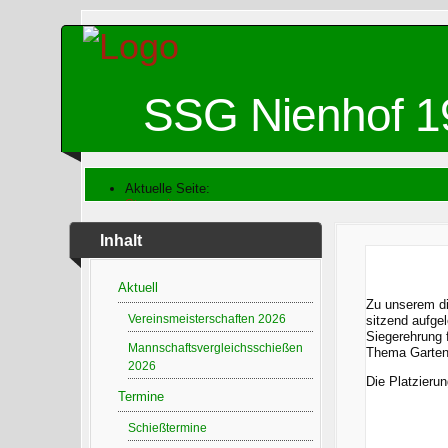
SSG Nienhof 1
Aktuelle Seite:
Startseite
Archiv
Damenpreisschießen
Inhalt
Damenpreisschießen 2019
Aktuell
Zu unserem di
Vereinsmeisterschaften 2026
sitzend aufge
Siegerehrung 
Mannschaftsvergleichsschießen
Thema Garten,
2026
Die Platzierun
Termine
Schießtermine